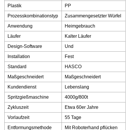
Plastik
PP
Prozesskombinationstyp
Zusammengesetzter Würfel
Anwendung
Heimgebrauch
Läufer
Kalter Läufer
Design-Software
Und
Installation
Fest
Standard
HASCO
Maßgeschneidert
Maßgeschneidert
Kundendienst
Lebenslang
Spritzgießmaschine
4000g/800t
Zykluszeit
Etwa 60er Jahre
Vorlaufzeit
55 Tage
Entformungsmethode
Mit Roboterhand pflücken