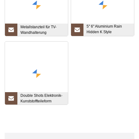
5'' 6'' Aluminium Rain
Metallstanzteil für TV-
Hidden K Style
Wandhalterung
Dachrinnenaufhänger mit
Schraube für
Dachrinnenzubehör
Double Shots Elektronik-
Kunststoffteileform